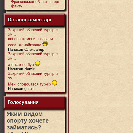
Франківської області з фрі-
файту
Останні коментарі
Закритий обласний турнір із
зм...
всі спортсмени показали
себе, як найкраще
Написав Олександр
Закритий обласний турнір із
зм...
а я там не був
Написав Namir
Закритий обласний турнір із
зм...
Мені сподобався турнір
Написав gurulif
Голосування
Яким видом
спорту хочете
займатись?