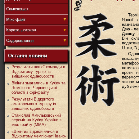
Самозахист
Термі
盟
Мікс-файт
Японії в
називано
Дзю
- ле
Карате шотокан
Дзюцу
- 
Він скл
Оздоровлення
податлив
武
Отже, "Д
Одна
Останні новини
показат
метафор
Результати нашої команди в
натисков
Відкритому турнірі із
проти н
змішаних єдиноборств
道
перемог
згинаєть
Вікінги змагались в Кубку та
дуб лежи
Чемпіонаті Чернівецької
області з фрі-файту
Результати Відкритого
аматорського турніру із
змішаних єдиноборств
Станіслав Хмильковський
переміг на Кубку України з
мікс-файту (ММА)
«Вікінги» відзначилися в
Відкритому чемпіонаті Івано-