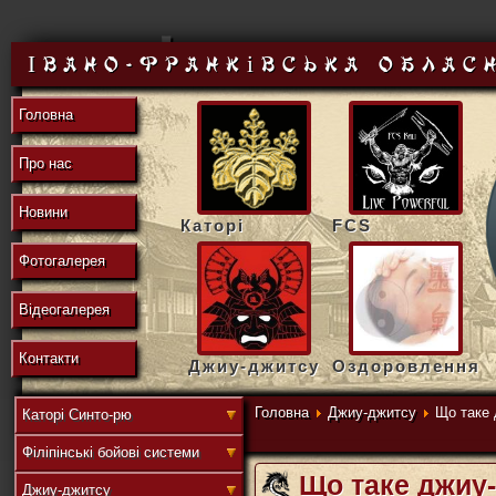
東
Івано-Франківська облас
Головна
の
Про нас
Новини
Каторі
FCS
地
Фотогалерея
Відеогалерея
域
Контакти
Джиу-джитсу
Оздоровлення
Головна
Джиу-джитсу
Що таке 
Каторі Синто-рю
Філіпінські бойові системи
連
Що таке джиу
Джиу-джитсу