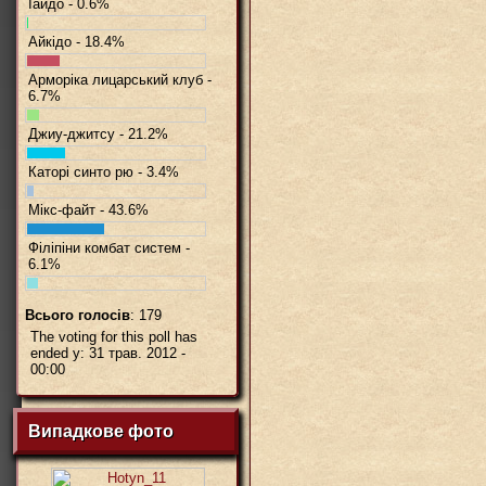
Іайдо - 0.6%
Айкідо - 18.4%
Арморіка лицарський клуб -
6.7%
Джиу-джитсу - 21.2%
Каторі синто рю - 3.4%
Мікс-файт - 43.6%
Філіпіни комбат систем -
6.1%
Всього голосів
: 179
The voting for this poll has
ended у: 31 трав. 2012 -
00:00
Випадкове фото