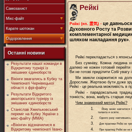
Рейкі
Самозахист
盟
Мікс-файт
-
це давньосх
霊気)
Рейкі (яп.
Карате шотокан
Духовного Росту та Розви
комплементарної медицини
Оздоровлення
шляхом накладання рук»
.
武
Останні новини
Рейкі перекладається з японськ
Без сумніву, Кожна людина хо
Результати нашої команди в
далеко не кожен готовий перейти 
Відкритому турнірі із
Ви не готові приділити Собі увагу 
змішаних єдиноборств
道
Ми звикли скаржитися на долю,
Вікінги змагались в Кубку та
Дорослим. Жертвою бути дуже зру
Чемпіонаті Чернівецької
Рейкі - це реальна можливість в п
області з фрі-файту
Рейкі - парадоксальна традиц
Результати Відкритого
тонкість; вона, мабуть старше люд
аматорського турніру із
Чим знаменний метод Рейкі?
змішаних єдиноборств
1.
Станіслав Хмильковський
Йому може навчитися і пот
таланта и освіти.
переміг на Кубку України з
2.
мікс-файту (ММА)
Одного разу навчившись знан
3.
Для практики Рейкі не треба 
«Вікінги» відзначилися в
Відкритому чемпіонаті Івано-
4.
При практиці Рейкі ви не ви