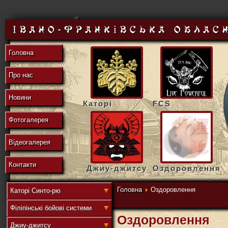
東
Івано-Франківська облас
Головна
の
Про нас
Новини
Каторі
FCS
地
Фотогалерея
Відеогалерея
域
Контакти
Джиу-джитсу
Оздоровлення
Головна
Оздоровлення
Каторі Синто-рю
Філіпінські бойові системи
連
Оздоровлення
Джиу-джитсу