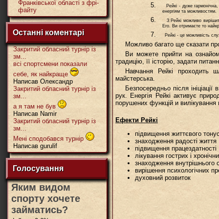
Франківської області з фрі-
5.
Рейкі - дуже гармонічна, пр
файту
енергіям та можливостям.
6.
З Рейкі можливо вирішити л
Его. Ви отримаєте то найк
Останні коментарі
7.
Рейкі - це можливість слух
Можливо багато ще сказати про
Закритий обласний турнір із
Ви можете прийти на ознайом
зм...
традицію, її історію, задати питанн
всі спортсмени показали
Навчання Рейкі проходить шл
себе, як найкраще
майстерська.
Написав Олександр
Безпосередньо після ініціації
Закритий обласний турнір із
рук. Енергія Рейкі активує приро
зм...
порушених функцій и вилікування 
а я там не був
Написав Namir
Ефекти Рейкі
Закритий обласний турнір із
зм...
підвищення життєвого тонус
Мені сподобався турнір
знаходження радості життя
Написав gurulif
підвищення працездатності
лікування гострих і хроніч
знаходження внутрішнього с
Голосування
вирішення психологічних про
духовний розвиток
Яким видом
спорту хочете
займатись?