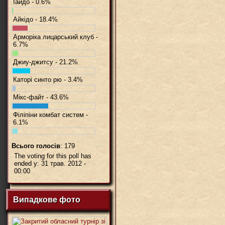
Іайдо - 0.6%
Айкідо - 18.4%
Арморіка лицарський клуб -
6.7%
Джиу-джитсу - 21.2%
Каторі синто рю - 3.4%
Мікс-файт - 43.6%
Філіпіни комбат систем -
6.1%
Всього голосів
: 179
The voting for this poll has
ended у: 31 трав. 2012 -
00:00
Випадкове фото