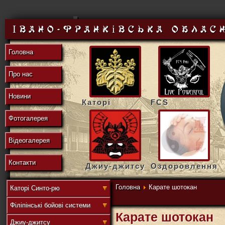
東
Івано-Франківська облас
Головна
の
Про нас
Новини
Каторі
FCS
地
Фотогалерея
Відеогалерея
域
Контакти
Джиу-джитсу
Оздоровлення
Головна
Карате шотокан
Каторі Синто-рю
Філіпінські бойові системи
連
Карате шотокан
Джиу-джитсу