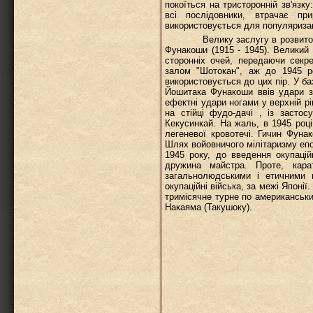
покоїться на тристоронній зв'язк
всі послідовники, втрачає пр
використовується для популяризац
Велику заслугу в розвиток с
Фунакоши (1915 - 1945). Великий 
сторонніх очей, передаючи секр
залом "Шотокан", аж до 1945 ро
використовується до цих пір. У ба
Йошитака Фунакоши ввів удари з д
ефектні удари ногами у верхній рі
на стійці фудо-дачі , із засто
Кекусинкай. На жаль, в 1945 році
легеневої кровотечі. Гичин Фунак
Шлях войовничого мілітаризму епо
1945 року, до введення окупаці
дружина майстра. Проте, кар
загальнолюдськими і етичними 
окупаційні війська, за межі Японі
тримісячне турне по американськи
Накаяма (Такушоку).