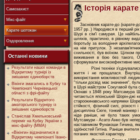
Історія карат
Самозахист
盟
Мікс-файт
Засновник карате-до (карате-д
1957 рр..) Народився в перший рік 
Карате шотокан
Шурі в сім'ї самурая. Це найбіл
шляхів, практично, в рівному вида
Оздоровлення
боротьбу за володіння архіпелаго
武
на нім притулок. З незапам'ятних
схильності, був воїном. Цілком пр
Останні новини
виживання в бою без такого, Ок
сформували високоефективне мис
Результати нашої команди в
Різні техніки з'єднувалися і
Відкритому турнірі із
життя і не прощалася. Внутріш
змішаних єдиноборств
道
використання можливостей людини 
"тільки досвід має значення", бул
Вікінги змагались в Кубку та
в Шурі майстром Сокугавой була о
Чемпіонаті Чернівецької
Окінаві з 1848 року Матсамура Ш
області з фрі-файту
читаються японський Шорін-джі ке
Результати Відкритого
староокинавського напрямки Шорей
аматорського турніру із
стійкості, фізичній силі, різкост
змішаних єдиноборств
дисципліна Сюге, тонкий маневр і
ніде раніше, не було таких умо
Станіслав Хмильковський
Мутсамури - Асато Анко був непер
переміг на Кубку України з
наставником Фунакоши Гичина, як
мікс-файту (ММА)
здібностей Гитіна. Раніше вчителя 
«Вікінги» відзначилися в
поганих якостей характеру.
Відкритому чемпіонаті Івано-