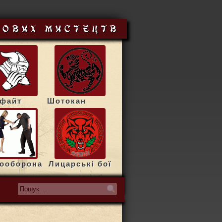
йових мистецтв
сфайт
Шотокан
ооборона
Лицарські бої