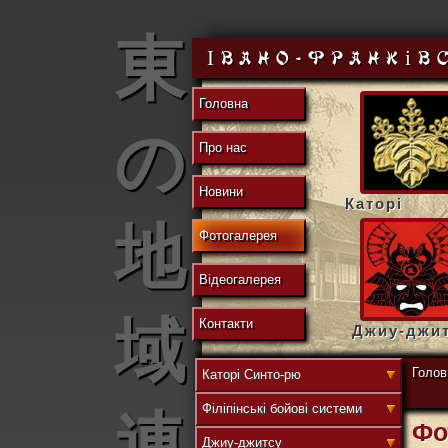
東
Івано-Франків
Головна
の
Про нас
Новини
Каторі
地
Фотогалерея
Відеогалерея
域
Контакти
Джиу-джи
Голов
Каторі Синто-рю
Філіпінські бойові системи
連
Фо
Джиу-джитсу