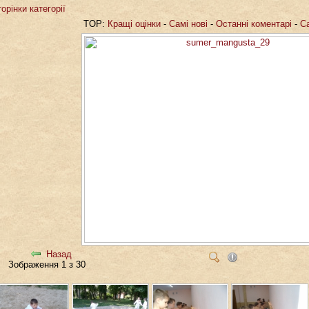
орінки категорії
TOP:
Кращі оцінки
-
Самі нові
-
Останні коментарі
-
С
Назад
Зображення 1 з 30