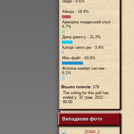
Іайдо - 0.6%
BBCo
Айкідо - 18.4%
Арморіка лицарський клуб -
6.7%
Джиу-джитсу - 21.2%
Каторі синто рю - 3.4%
Мікс-файт - 43.6%
Філіпіни комбат систем -
6.1%
Всього голосів
: 179
The voting for this poll has
ended у: 31 трав. 2012 -
00:00
Випадкове фото