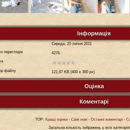
Інформація
а
Середа, 20 липня 2011
о переглядів
4276
ка
ір файлу
121,07 KB (400 x 300 px)
Оцінка
Будь ласка, зареєструйтесь...
Коментарі
Коментарів до зображення немає. Ваш комент
TOP:
Кращі оцінки
-
Самі нові
-
Останні коментарі
-
С
Загальна кількість зображень у всіх категорія