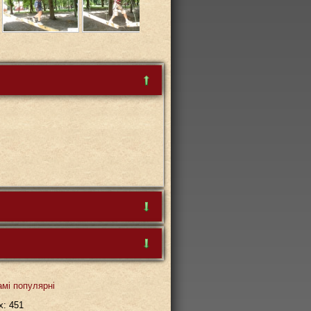
ар буде першим
амі популярні
х: 451