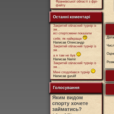
Франківської області з фрі-
файту
Останні коментарі
Закритий обласний турнір із
зм...
всі спортсмени показали
Дат
себе, як найкраще
Написав Олександр
Числ
Закритий обласний турнір із
зм...
Оцін
а я там не був
Написав Namir
Розм
Закритий обласний турнір із
зм...
Мені сподобався турнір
Написав gurulif
Голосування
Яким видом
спорту хочете
займатись?