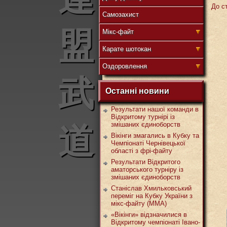
До ст
Самозахист
盟
Мікс-файт
Карате шотокан
Оздоровлення
武
Останні новини
Результати нашої команди в
Відкритому турнірі із
змішаних єдиноборств
道
Вікінги змагались в Кубку та
Чемпіонаті Чернівецької
області з фрі-файту
Результати Відкритого
аматорського турніру із
змішаних єдиноборств
Станіслав Хмильковський
переміг на Кубку України з
мікс-файту (ММА)
«Вікінги» відзначилися в
Відкритому чемпіонаті Івано-