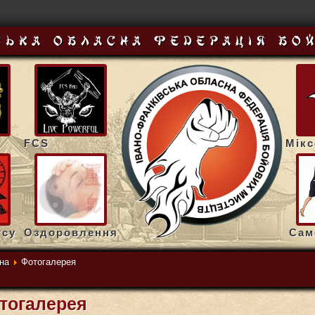
ська обласна федерацiя бо
FCS
Мік
тсу
Оздоровлення
Сам
на
Фотогалерея
тогалерея