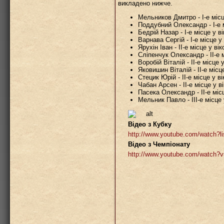
викладено нижче.
Мельников Дмитро - І-е місце 
Поддубний Олександр - І-е мі
Бедрій Назар - І-е місце у вік
Варнава Сергій - І-е місце у в
Ярухін Іван - ІІ-е місце у вік
Сліпенчук Олександр - ІІ-е мі
Воробій Віталій - ІІ-е місце у
Яковишин Віталій - ІІ-е місце 
Стецик Юрій - ІІ-е місце у вік
Чабан Арсен - ІІ-е місце у вік
Пасека Олександр - ІІ-е місце
Мельник Павло - ІІІ-е місце у
Відео з Кубку
http://www.youtube.com/watc
Відео з Чемпіонату
http://www.youtube.com/wat