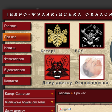
東
Івано-Франківська облас
Головна
の
Про нас
Новини
Каторі
FCS
地
Фотогалерея
Відеогалерея
域
Контакти
Джиу-джитсу
Оздоровлення
Головна
Про нас
Каторі Синто-рю
Філіпінські бойові системи
連
Вівторок, 10 грудня 2013
Вівторок, 
Джиу-джитсу