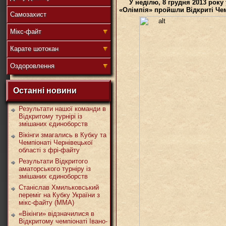
У неділю, 8 грудня 2013 рок
«Олімпія» пройшли Відкриті Чем
Самозахист
盟
Мікс-файт
Карате шотокан
Оздоровлення
武
Останні новини
Результати нашої команди в
Відкритому турнірі із
змішаних єдиноборств
道
Вікінги змагались в Кубку та
Чемпіонаті Чернівецької
області з фрі-файту
Результати Відкритого
аматорського турніру із
змішаних єдиноборств
Станіслав Хмильковський
переміг на Кубку України з
мікс-файту (ММА)
«Вікінги» відзначилися в
Відкритому чемпіонаті Івано-