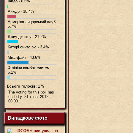
Іайдо - 0.6%
Айкідо - 18.4%
Арморіка лицарський клуб -
6.7%
Джиу-джитсу - 21.2%
Каторі синто рю - 3.4%
Мікс-файт - 43.6%
Філіпіни комбат систем -
6.1%
Всього голосів
: 179
The voting for this poll has
ended у: 31 трав. 2012 -
00:00
Випадкове фото