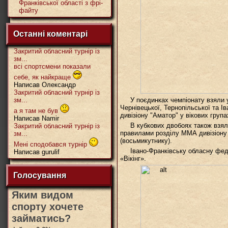
Франківської області з фрі-
файту
Останні коментарі
Закритий обласний турнір із
зм...
всі спортсмени показали
себе, як найкраще
Написав Олександр
Закритий обласний турнір із
зм...
У поєдинках чемпіонату взяли 
Чернівецької, Тернопільської та Ів
а я там не був
дивізіону "Аматор" у вікових групах
Написав Namir
В кубкових двобоях також взял
Закритий обласний турнір із
правилами розділу ММА дивізіону 
зм...
(восьмикутнику).
Мені сподобався турнір
Івано-Франківську обласну фе
Написав gurulif
«Вікінг».
Голосування
Яким видом
спорту хочете
займатись?