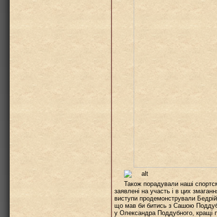
Також порадували наші спортсм
заявлені на участь і в цих змаган
виступи продемонстрували Бедрій 
що мав би битись з Сашою Поддуб
у Олександра Поддубного, кращі п