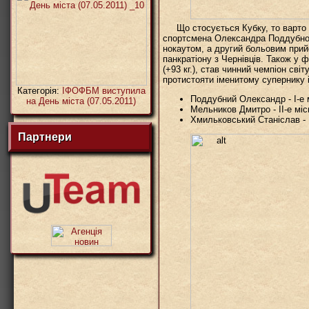
Що стосується Кубку, то варто 
спортсмена Олександра Поддубног
нокаутом, а другий больовим при
панкратіону з Чернівців. Також у 
(+93 кг.), став чинний чемпіон сві
протистояти іменитому супернику 
Категорія:
ІФОФБМ виступила
Поддубний Олександр - І-е м
на День міста (07.05.2011)
Мельников Дмитро - ІІ-е місц
Хмильковський Станіслав - ІІ
Партнери