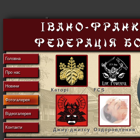
東
Івано-Франк
федерацiя б
の
Головна
Про нас
地
Новини
Каторі
FCS
Фотогалерея
域
Відеогалерея
Контакти
Джиу-джитсу
Оздоровлення