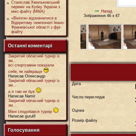
Станіслав Хмильковський
переміг на Кубку України з
Назад
мікс-файту (ММА)
Зображення 46 з 47
«Вікінги» відзначилися в
Відкритому чемпіонаті Івано-
Франківської області з фрі-
файту
Останні коментарі
Закритий обласний турнір із
зм...
всі спортсмени показали
себе, як найкраще
Написав Олександр
Закритий обласний турнір із
Дата
зм...
а я там не був
Написав Namir
Число переглядів
Закритий обласний турнір із
зм...
Оцінка
Мені сподобався турнір
Написав gurulif
Розмір файлу
Голосування