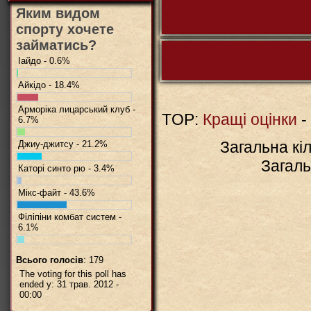
Яким видом
спорту хочете
займатись?
Іайдо - 0.6%
Айкідо - 18.4%
Коментарів 
Арморіка лицарський клуб -
TOP:
Кращі оцінки
-
6.7%
Загальна кіл
Джиу-джитсу - 21.2%
BBCode
вкл.
Загаль
Каторі синто рю - 3.4%
Мікс-файт - 43.6%
Філіпіни комбат систем -
6.1%
Всього голосів
: 179
The voting for this poll has
ended у: 31 трав. 2012 -
00:00