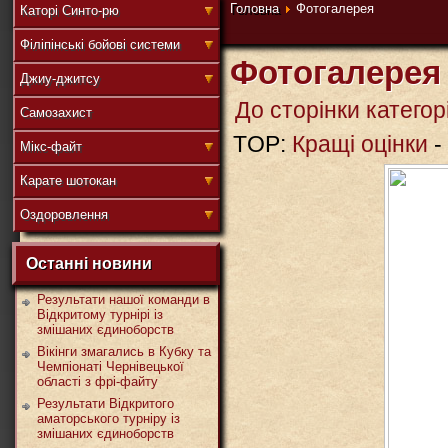
連
Головна
Фотогалерея
Каторі Синто-рю
Філіпінські бойові системи
Фотогалерея
Джиу-джитсу
盟
До сторінки категорі
Самозахист
TOP:
Кращі оцінки
-
Мікс-файт
武
Карате шотокан
Оздоровлення
Останні новини
道
Результати нашої команди в
Відкритому турнірі із
змішаних єдиноборств
Вікінги змагались в Кубку та
Чемпіонаті Чернівецької
області з фрі-файту
Результати Відкритого
аматорського турніру із
змішаних єдиноборств