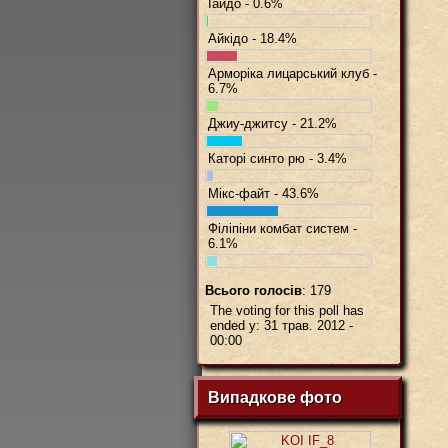
Іайдо - 0.6%
BBCo
Айкідо - 18.4%
Арморіка лицарський клуб -
6.7%
Джиу-джитсу - 21.2%
Каторі синто рю - 3.4%
Мікс-файт - 43.6%
Філіпіни комбат систем -
6.1%
Всього голосів
: 179
The voting for this poll has
ended у: 31 трав. 2012 -
00:00
Випадкове фото