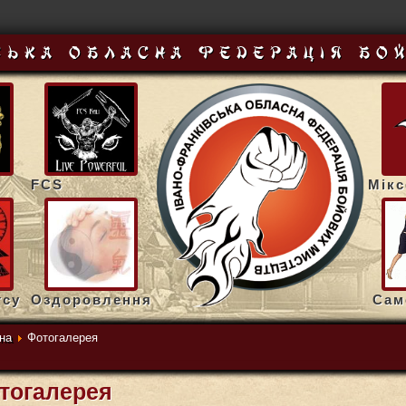
ська обласна федерацiя бо
FCS
Мік
тсу
Оздоровлення
Сам
на
Фотогалерея
тогалерея