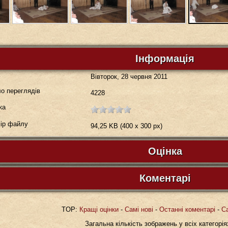
Інформація
а
Вівторок, 28 червня 2011
о переглядів
4228
ка
ір файлу
94,25 KB (400 x 300 px)
Оцінка
Будь ласка, зареєструйтесь...
Коментарі
Коментарів до зображення немає. Ваш комент
TOP:
Кращі оцінки
-
Самі нові
-
Останні коментарі
-
С
Загальна кількість зображень у всіх категорія