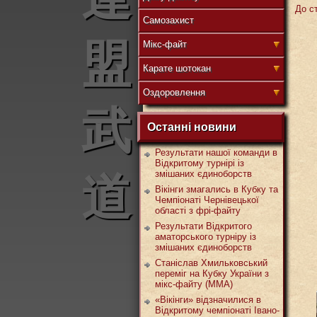
До ст
Самозахист
盟
Мікс-файт
Карате шотокан
Оздоровлення
武
Останні новини
Результати нашої команди в
Відкритому турнірі із
змішаних єдиноборств
道
Вікінги змагались в Кубку та
Чемпіонаті Чернівецької
області з фрі-файту
Результати Відкритого
аматорського турніру із
змішаних єдиноборств
Станіслав Хмильковський
переміг на Кубку України з
мікс-файту (ММА)
«Вікінги» відзначилися в
Відкритому чемпіонаті Івано-