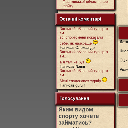
Франківської області з фрі-
файту
Останні коментарі
Закритий обласний турнір із
зм...
всі спортсмени показали
Дат
себе, як найкраще
Написав Олександр
Числ
Закритий обласний турнір із
зм...
Оцін
а я там не був
Написав Namir
Розм
Закритий обласний турнір із
зм...
Мені сподобався турнір
Написав gurulif
Голосування
Яким видом
спорту хочете
займатись?