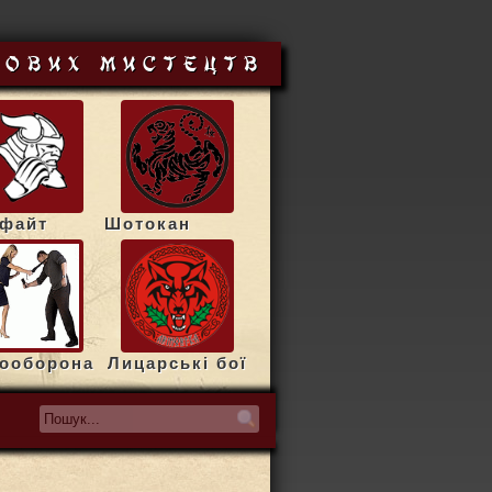
йових мистецтв
сфайт
Шотокан
ооборона
Лицарські бої