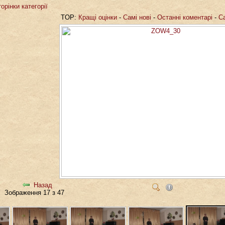
орінки категорії
TOP:
Кращі оцінки
-
Самі нові
-
Останні коментарі
-
С
Назад
Зображення 17 з 47