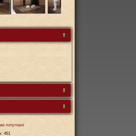
ар буде першим
амі популярні
х: 451