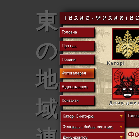
東
Івано-Франків
Головна
の
Про нас
Новини
Каторі
地
Фотогалерея
Відеогалерея
域
Контакти
Джиу-джи
Голов
Каторі Синто-рю
Філіпінські бойові системи
連
Фо
Джиу-джитсу